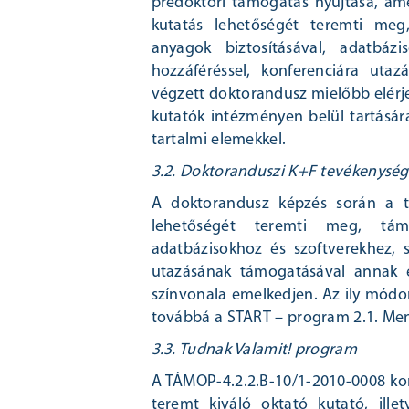
predoktori támogatás nyújtása, ame
kutatás lehetőségét teremti meg,
anyagok biztosításával, adatbáz
hozzáféréssel, konferenciára ut
végzett doktorandusz mielőbb elérje 
kutatók intézményen belül tartásá
tartalmi elemekkel.
3.2. Doktoranduszi K+F tevékenysé
A doktorandusz képzés során a te
lehetőségét teremti meg, támog
adatbázisokhoz és szoftverekhez, 
utazásának támogatásával annak 
színvonala emelkedjen. Az ily módon
továbbá a START – program 2.1. Me
3.3. Tudnak Valamit! program
A TÁMOP-4.2.2.B-10/1-2010-0008 kon
teremt kiváló oktató kutató, ille