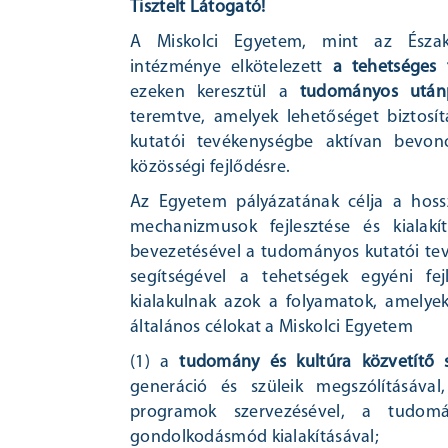
Tisztelt Látogató!
A Miskolci Egyetem, mint az Észak-
intézménye elkötelezett
a tehetséges f
ezeken keresztül a
tudományos utánp
teremtve, amelyek lehetőséget biztosí
kutatói tevékenységbe aktívan bevo
közösségi fejlődésre.
Az Egyetem pályázatának célja a hossz
mechanizmusok fejlesztése és kialak
bevezetésével a tudományos kutatói te
segítségével a tehetségek egyéni fe
kialakulnak azok a folyamatok, amelyek 
általános célokat a Miskolci Egyetem
(1) a
tudomány és kultúra közvetítő s
generáció és szüleik megszólításával
programok szervezésével, a tudomán
gondolkodásmód kialakításával;