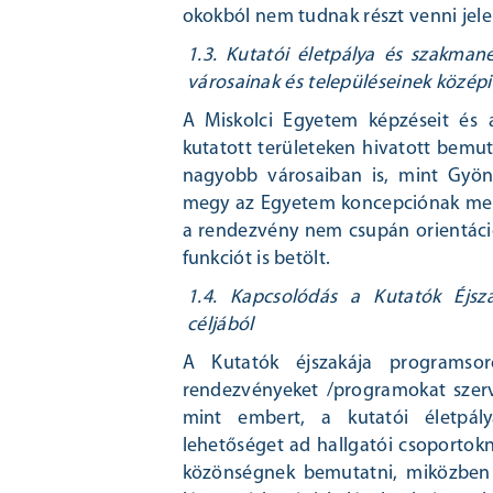
okokból nem tudnak részt venni jele
1.3. Kutatói életpálya és szakma
városainak és településeinek középi
A Miskolci Egyetem képzéseit és 
kutatott területeken hivatott bemut
nagyobb városaiban is, mint Gyö
megy az Egyetem koncepciónak megfe
a rendezvény nem csupán orientáci
funkciót is betölt.
1.4. Kapcsolódás a Kutatók Éjs
céljából
A Kutatók éjszakája programsor
rendezvényeket /programokat szer
mint embert, a kutatói életpály
lehetőséget ad hallgatói csoportok
közönségnek bemutatni, miközben 