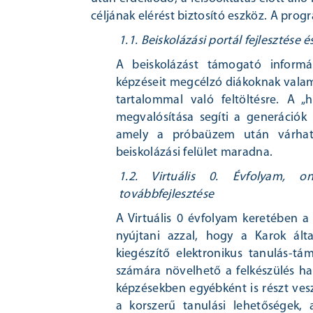
céljának elérést biztosító eszköz. A pr
1.1. Beiskolázási portál fejlesztése 
A beiskolázást támogató informá
képzéseit megcélzó diákoknak valamint
tartalommal való feltöltésre. A „ha
megvalósítása segíti a generációk
amely a próbaüzem után várható
beiskolázási felület maradna.
1.2. Virtuális 0. Évfolyam, o
továbbfejlesztése
A Virtuális 0 évfolyam keretében a 
nyújtani azzal, hogy a Karok ált
kiegészítő elektronikus tanulás-tá
számára növelhető a felkészülés h
képzésekben egyébként is részt ves
a korszerű tanulási lehetőségek,