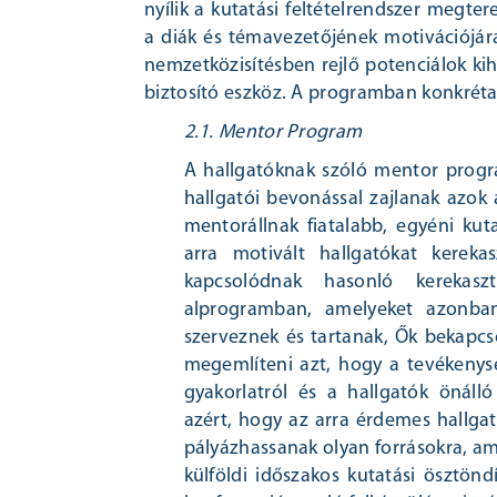
nyílik a kutatási feltételrendszer megte
a diák és témavezetőjének motivációjára
nemzetközisítésben rejlő potenciálok kiha
biztosító eszköz. A programban konkrét
2.1. Mentor Program
A hallgatóknak szóló mentor progr
hallgatói bevonással zajlanak azok
mentorállnak fiatalabb, egyéni ku
arra motivált hallgatókat kereka
kapcsolódnak hasonló kerekas
alprogramban, amelyeket azonba
szerveznek és tartanak, Ők bekapcs
megemlíteni azt, hogy a tevékenys
gyakorlatról és a hallgatók önálló
azért, hogy az arra érdemes hallgató
pályázhassanak olyan forrásokra, ame
külföldi időszakos kutatási ösztön