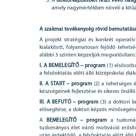
A
doktorképzésben részt vevő hall
amely nagymértékben növeli a kitűz
A szakmai tevékenység rövid bemutatás
A projekt stratégiai és konkrét operatí
kialakított, folyamatosan fejődő tehets
alábbi 3 szinten képzeljük megvalósítani:
I. A BEMELEGÍTŐ – program
(1) elsősorb
a felsőoktatás előtt álló középiskolai di
II. A START – program
(2) a tehetséges é
készségeinek fejlesztése és sikeres önál
III. A BEFUTÓ – program
(3) a doktori 
elősegítése, a doktori képzés minőségén
A
BEMELEGÍTŐ – program
a tudomány
tudományos élet iránti motiváció erősít
után érdeklődő, a felsőoktatás előtt álló