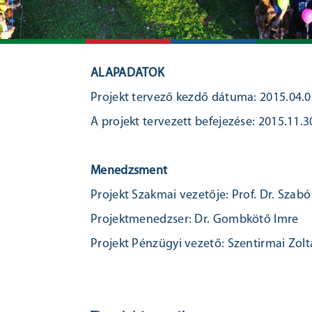
MŰ­SZA­KI FÖLD­
MŰ­SZA­KI ANYAG­
GÉ­PÉSZ­MÉR­NÖ­KI
ÁL­LAM- ÉS 
TU­DO­MÁ­NYI KAR
TU­DO­MÁ­NYI KAR
ÉS IN­FOR­MA­TI­KAI
TU­DO­MÁ­NY
ALAPADATOK
KAR
Projekt tervező kezdő dátuma: 2015.04.0
A projekt tervezett befejezése: 2015.11.3
Menedzsment
Projekt Szakmai vezetője: Prof. Dr. Szabó
Projektmenedzser: Dr. Gombkötő Imre
Projekt Pénzügyi vezető: Szentirmai Zol