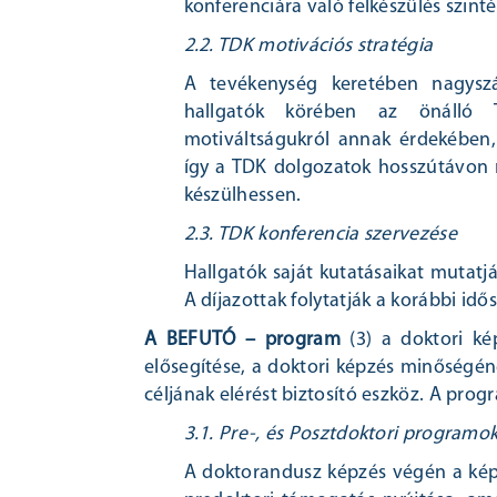
konferenciára való felkészülés szin
2.2. TDK motivációs stratégia
A tevékenység keretében nagysz
hallgatók körében az önálló 
motiváltságukról annak érdekében,
így a TDK dolgozatok hosszútávon 
készülhessen.
2.3. TDK konferencia szervezése
Hallgatók saját kutatásaikat mutat
A díjazottak folytatják a korábbi id
A BEFUTÓ – program
(3) a doktori ké
elősegítése, a doktori képzés minőségén
céljának elérést biztosító eszköz. A pr
3.1. Pre-, és Posztdoktori programo
A doktorandusz képzés végén a képz