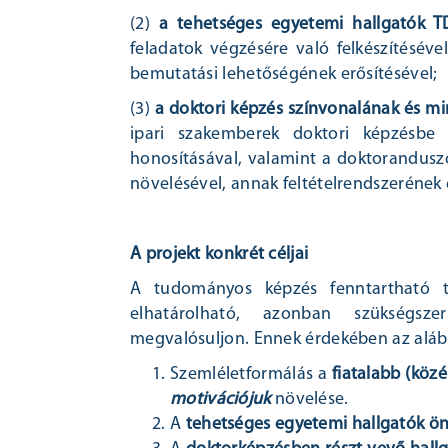
(2)
a tehetséges egyetemi hallgatók T
feladatok végzésére való felkészítésé
bemutatási lehetőségének erősítésével;
(3)
a doktori képzés színvonalának és mi
ipari szakemberek doktori képzésbe 
honosításával, valamint a doktorandus
növelésével, annak feltételrendszerének e
A projekt konkrét céljai
A tudományos képzés fenntartható t
elhatárolható, azonban szükségsz
megvalósuljon. Ennek érdekében az aláb
Szemléletformálás a
fiatalabb (köz
motivációjuk
növelése.
A
tehetséges egyetemi hallgatók öná