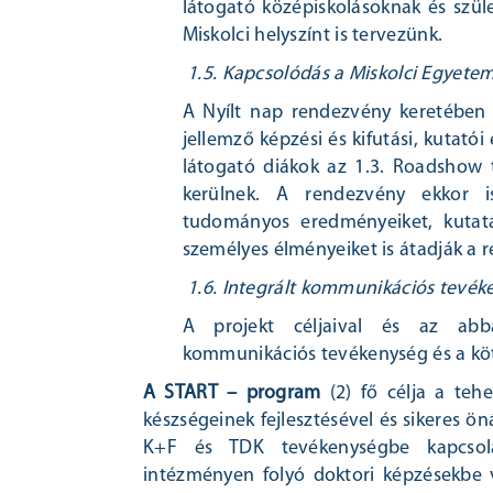
látogató középiskolásoknak és szü
Miskolci helyszínt is tervezünk.
1.5. Kapcsolódás a Miskolci Egyete
A Nyílt nap rendezvény keretében e
jellemző képzési és kifutási, kutat
látogató diákok az 1.3. Roadshow 
kerülnek. A rendezvény ekkor i
tudományos eredményeiket, kutat
személyes élményeiket is átadják a
1.6. Integrált kommunikációs tevék
A projekt céljaival és az abb
kommunikációs tevékenység és a köt
A START – program
(2) fő célja a tehe
készségeinek fejlesztésével és sikeres 
K+F és TDK tevékenységbe kapcsolás
intézményen folyó doktori képzésekbe 