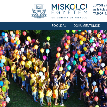
„ÚTON a 
az iskolap
TÁMOP-4
FŐOLDAL
DOKUMENTUMOK